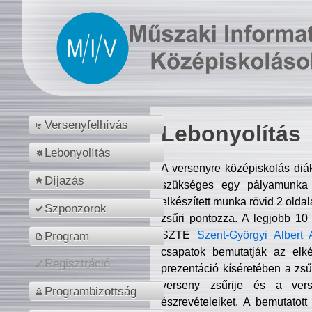
Versenyfelhívás
Lebonyolítás
Lebonyolítás
A versenyre középiskolás diá
Díjazás
szükséges egy pályamunka f
elkészített munka rövid 2 olda
Szponzorok
zsűri pontozza. A legjobb 10
SZTE
Szent-Györgyi Albert 
Program
csapatok bemutatják az elké
Regisztráció
prezentáció kíséretében a zs
verseny zsűrije és a verse
Programbizottság
észrevételeiket. A bemutatott