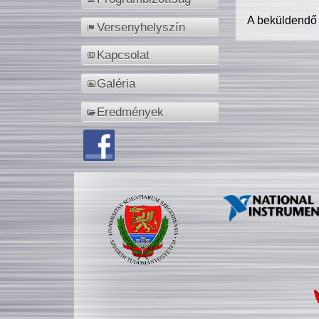
A beküldendő
Versenyhelyszín
Kapcsolat
Galéria
Eredmények