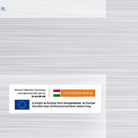
itt
.