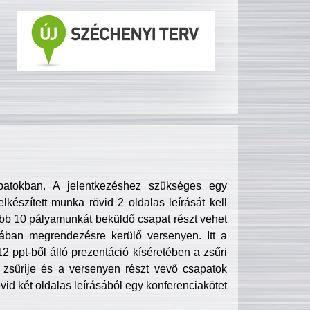
patokban. A jelentkezéshez szükséges egy
lkészített munka rövid 2 oldalas leírását kell
obb 10 pályamunkát beküldő csapat részt vehet
ában megrendezésre kerülő versenyen. Itt a
 ppt-ből álló prezentáció kíséretében a zsűri
zsűrije és a versenyen részt vevő csapatok
övid két oldalas leírásából egy konferenciakötet