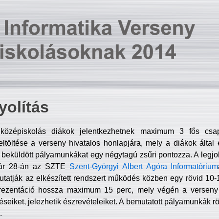
olítás
középiskolás diákok jelentkezhetnek maximum 3 fős csa
ltöltése a verseny hivatalos honlapjára, mely a diákok által e
A beküldött pályamunkákat egy négytagú zsűri pontozza. A legj
uár 28-án az SZTE
Szent-Györgyi Albert Agóra Informatórium
tatják az elkészített rendszert működés közben egy rövid 10-12
rezentáció hossza maximum 15 perc, mely végén a verseny 
déseiket, jelezhetik észrevételeiket. A bemutatott pályamunkák r
.