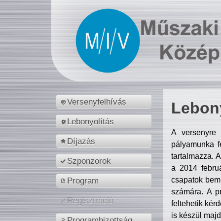
Versenyfelhívás
Lebony
Lebonyolítás
A versenyre 
Díjazás
pályamunka fe
tartalmazza. 
Szponzorok
a 2014 febr
csapatok bemu
Program
számára. A p
Regisztráció
feltehetik kér
is készül majd
Programbizottság