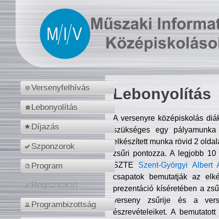
Versenyfelhívás
Lebonyolítás
Lebonyolítás
A versenyre középiskolás diá
Díjazás
szükséges egy pályamunka f
elkészített munka rövid 2 olda
Szponzorok
zsűri pontozza. A legjobb 10
SZTE
Szent-Györgyi Albert 
Program
csapatok bemutatják az elké
Regisztráció
prezentáció kíséretében a zs
verseny zsűrije és a verse
Programbizottság
észrevételeiket. A bemutatott