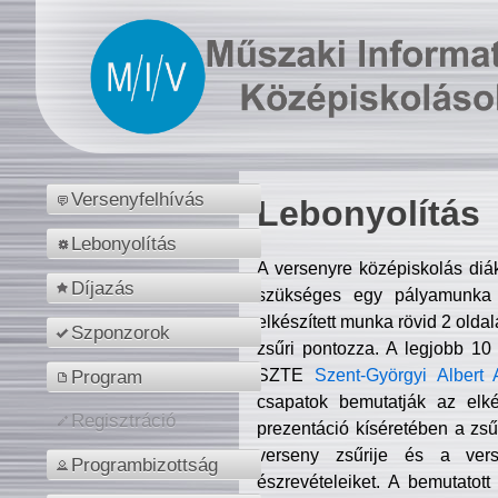
Versenyfelhívás
Lebonyolítás
Lebonyolítás
A versenyre középiskolás diá
Díjazás
szükséges egy pályamunka f
elkészített munka rövid 2 olda
Szponzorok
zsűri pontozza. A legjobb 10
SZTE
Szent-Györgyi Albert 
Program
csapatok bemutatják az elké
Regisztráció
prezentáció kíséretében a zs
verseny zsűrije és a verse
Programbizottság
észrevételeiket. A bemutatott