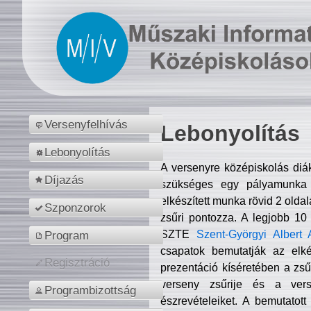
Versenyfelhívás
Lebonyolítás
Lebonyolítás
A versenyre középiskolás diá
Díjazás
szükséges egy pályamunka f
elkészített munka rövid 2 olda
Szponzorok
zsűri pontozza. A legjobb 10
SZTE
Szent-Györgyi Albert 
Program
csapatok bemutatják az elké
Regisztráció
prezentáció kíséretében a zs
verseny zsűrije és a verse
Programbizottság
észrevételeiket. A bemutatott