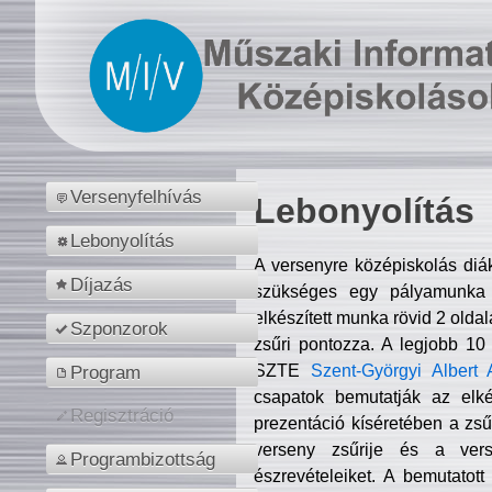
Versenyfelhívás
Lebonyolítás
Lebonyolítás
A versenyre középiskolás diá
Díjazás
szükséges egy pályamunka f
elkészített munka rövid 2 olda
Szponzorok
zsűri pontozza. A legjobb 10
SZTE
Szent-Györgyi Albert 
Program
csapatok bemutatják az elké
Regisztráció
prezentáció kíséretében a zs
verseny zsűrije és a verse
Programbizottság
észrevételeiket. A bemutatott