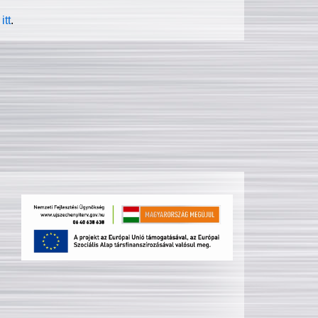
itt
.