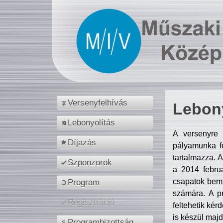
Versenyfelhívás
Lebony
Lebonyolítás
A versenyre 
Díjazás
pályamunka fe
tartalmazza. 
Szponzorok
a 2014 febr
csapatok bemu
Program
számára. A p
Regisztráció
feltehetik kér
is készül majd
Programbizottság