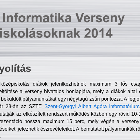
olítás
középiskolás diákok jelentkezhetnek maximum 3 fős csa
ltöltése a verseny hivatalos honlapjára, mely a diákok által e
A beküldött pályamunkákat egy négytagú zsűri pontozza. A legj
uár 28-án az SZTE
Szent-Györgyi Albert Agóra Informatórium
tatják az elkészített rendszert működés közben egy rövid 10-12
rezentáció hossza maximum 15 perc, mely végén a verseny 
déseiket, jelezhetik észrevételeiket. A bemutatott pályamunkák r
.