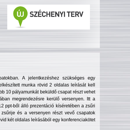
patokban. A jelentkezéshez szükséges egy
lkészített munka rövid 2 oldalas leírását kell
obb 10 pályamunkát beküldő csapat részt vehet
ában megrendezésre kerülő versenyen. Itt a
 ppt-ből álló prezentáció kíséretében a zsűri
zsűrije és a versenyen részt vevő csapatok
övid két oldalas leírásából egy konferenciakötet