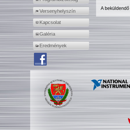
A beküldendő
Versenyhelyszín
Kapcsolat
Galéria
Eredmények