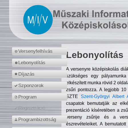
Versenyfelhívás
Lebonyolítás
Lebonyolítás
A versenyre középiskolás diá
Díjazás
szükséges egy pályamunka f
elkészített munka rövid 2 olda
Szponzorok
zsűri pontozza. A legjobb 10
SZTE
Szent-Györgyi Albert 
Program
csapatok bemutatják az elké
Regisztráció
prezentáció kíséretében a zs
verseny zsűrije és a verse
Programbizottság
észrevételeiket. A bemutatott