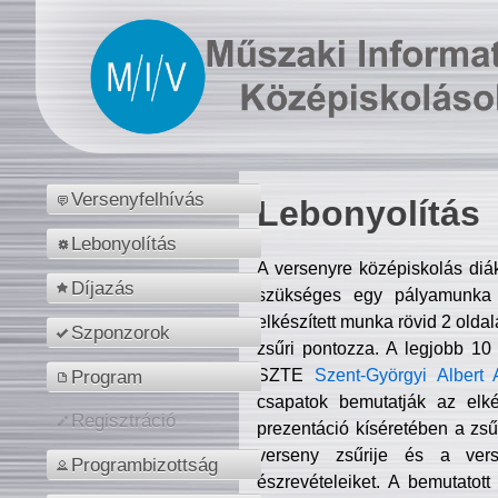
Versenyfelhívás
Lebonyolítás
Lebonyolítás
A versenyre középiskolás diá
Díjazás
szükséges egy pályamunka f
elkészített munka rövid 2 olda
Szponzorok
zsűri pontozza. A legjobb 10
SZTE
Szent-Györgyi Albert 
Program
csapatok bemutatják az elké
Regisztráció
prezentáció kíséretében a zs
verseny zsűrije és a verse
Programbizottság
észrevételeiket. A bemutatott