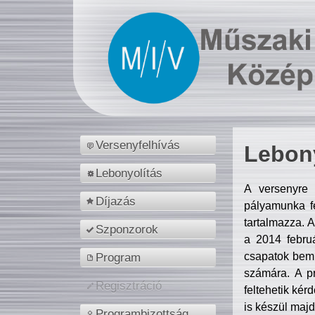
Versenyfelhívás
Lebony
Lebonyolítás
A versenyre 
Díjazás
pályamunka fe
tartalmazza. 
Szponzorok
a 2014 febr
csapatok bemu
Program
számára. A p
Regisztráció
feltehetik kér
is készül majd
Programbizottság