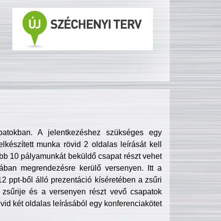
patokban. A jelentkezéshez szükséges egy
lkészített munka rövid 2 oldalas leírását kell
obb 10 pályamunkát beküldő csapat részt vehet
ában megrendezésre kerülő versenyen. Itt a
 ppt-ből álló prezentáció kíséretében a zsűri
zsűrije és a versenyen részt vevő csapatok
övid két oldalas leírásából egy konferenciakötet