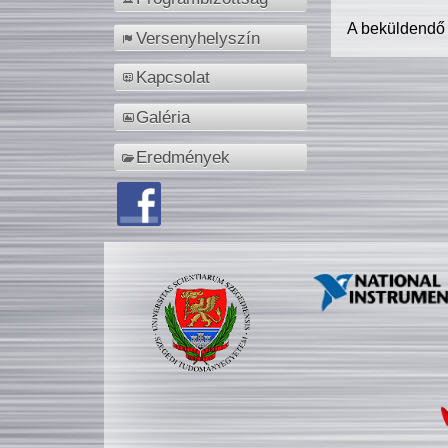
A beküldendő
Versenyhelyszín
Kapcsolat
Galéria
Eredmények