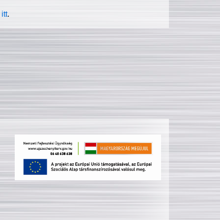
itt
.