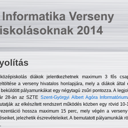
olítás
középiskolás diákok jelentkezhetnek maximum 3 fős csa
ltöltése a verseny hivatalos honlapjára, mely a diákok által e
A beküldött pályamunkákat egy négytagú zsűri pontozza. A legj
uár 28-án az SZTE
Szent-Györgyi Albert Agóra Informatórium
tatják az elkészített rendszert működés közben egy rövid 10-12
rezentáció hossza maximum 15 perc, mely végén a verseny 
déseiket, jelezhetik észrevételeiket. A bemutatott pályamunkák r
.