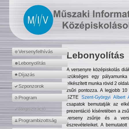
Versenyfelhívás
Lebonyolítás
Lebonyolítás
A versenyre középiskolás diá
Díjazás
szükséges egy pályamunka f
elkészített munka rövid 2 olda
Szponzorok
zsűri pontozza. A legjobb 10
SZTE
Szent-Györgyi Albert 
Program
csapatok bemutatják az elké
Regisztráció
prezentáció kíséretében a zs
verseny zsűrije és a verse
Programbizottság
észrevételeiket. A bemutatott