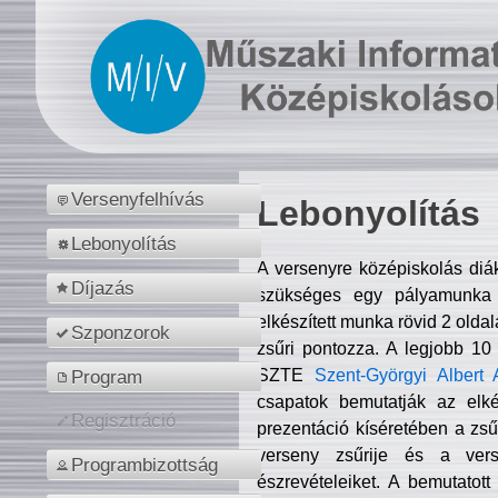
Versenyfelhívás
Lebonyolítás
Lebonyolítás
A versenyre középiskolás diá
Díjazás
szükséges egy pályamunka f
elkészített munka rövid 2 olda
Szponzorok
zsűri pontozza. A legjobb 10
SZTE
Szent-Györgyi Albert 
Program
csapatok bemutatják az elké
Regisztráció
prezentáció kíséretében a zs
verseny zsűrije és a verse
Programbizottság
észrevételeiket. A bemutatott