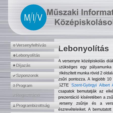
Versenyfelhívás
Lebonyolítás
Lebonyolítás
A versenyre középiskolás diá
Díjazás
szükséges egy pályamunka f
elkészített munka rövid 2 olda
Szponzorok
zsűri pontozza. A legjobb 10
SZTE
Szent-Györgyi Albert 
Program
csapatok bemutatják az elké
Regisztráció
prezentáció kíséretében a zs
verseny zsűrije és a verse
Programbizottság
észrevételeiket. A bemutatott