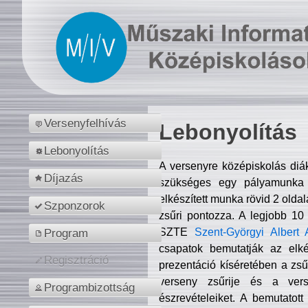
Versenyfelhívás
Lebonyolítás
Lebonyolítás
A versenyre középiskolás diá
Díjazás
szükséges egy pályamunka f
elkészített munka rövid 2 olda
Szponzorok
zsűri pontozza. A legjobb 10
SZTE
Szent-Györgyi Albert 
Program
csapatok bemutatják az elké
Regisztráció
prezentáció kíséretében a zs
verseny zsűrije és a verse
Programbizottság
észrevételeiket. A bemutatott