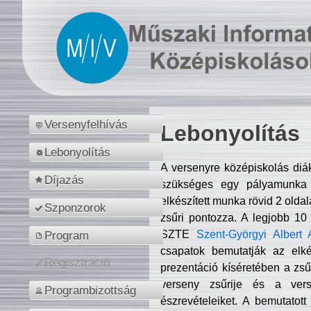
Versenyfelhívás
Lebonyolítás
Lebonyolítás
A versenyre középiskolás diá
Díjazás
szükséges egy pályamunka f
elkészített munka rövid 2 olda
Szponzorok
zsűri pontozza. A legjobb 10
SZTE
Szent-Györgyi Albert 
Program
csapatok bemutatják az elké
Regisztráció
prezentáció kíséretében a zs
verseny zsűrije és a verse
Programbizottság
észrevételeiket. A bemutatott