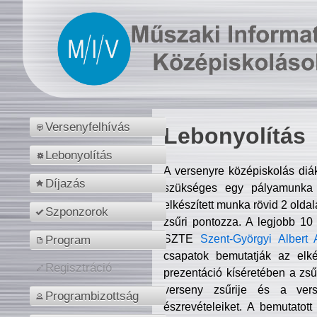
Versenyfelhívás
Lebonyolítás
Lebonyolítás
A versenyre középiskolás diá
Díjazás
szükséges egy pályamunka f
elkészített munka rövid 2 olda
Szponzorok
zsűri pontozza. A legjobb 10
SZTE
Szent-Györgyi Albert 
Program
csapatok bemutatják az elké
Regisztráció
prezentáció kíséretében a zs
verseny zsűrije és a verse
Programbizottság
észrevételeiket. A bemutatott