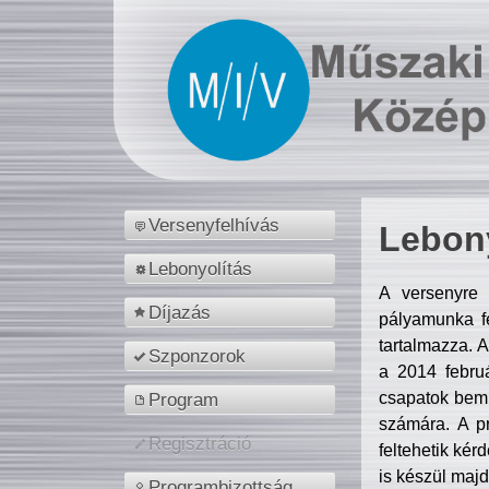
Versenyfelhívás
Lebony
Lebonyolítás
A versenyre 
Díjazás
pályamunka fe
tartalmazza. 
Szponzorok
a 2014 febr
csapatok bemu
Program
számára. A p
Regisztráció
feltehetik kér
is készül majd
Programbizottság