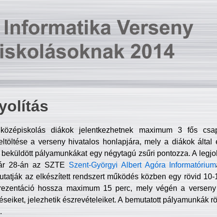
olítás
középiskolás diákok jelentkezhetnek maximum 3 fős csa
ltöltése a verseny hivatalos honlapjára, mely a diákok által e
A beküldött pályamunkákat egy négytagú zsűri pontozza. A legj
uár 28-án az SZTE
Szent-Györgyi Albert Agóra Informatórium
tatják az elkészített rendszert működés közben egy rövid 10-12
rezentáció hossza maximum 15 perc, mely végén a verseny 
déseiket, jelezhetik észrevételeiket. A bemutatott pályamunkák r
.