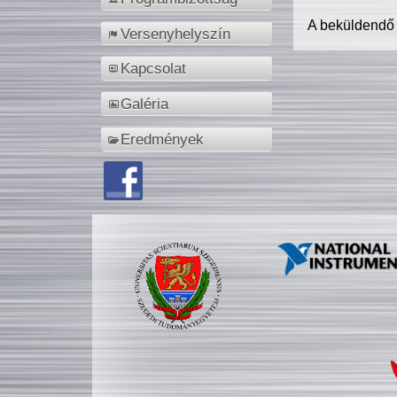
A beküldendő
Versenyhelyszín
Kapcsolat
Galéria
Eredmények