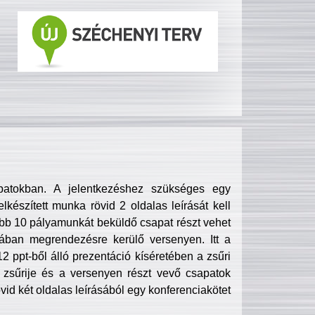
patokban. A jelentkezéshez szükséges egy
lkészített munka rövid 2 oldalas leírását kell
obb 10 pályamunkát beküldő csapat részt vehet
ában megrendezésre kerülő versenyen. Itt a
 ppt-ből álló prezentáció kíséretében a zsűri
zsűrije és a versenyen részt vevő csapatok
övid két oldalas leírásából egy konferenciakötet