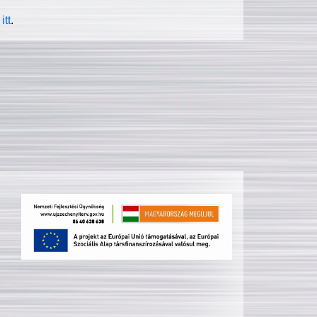
itt
.