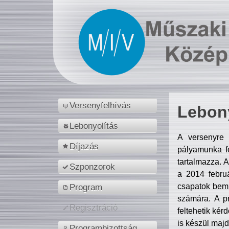
Versenyfelhívás
Lebony
Lebonyolítás
A versenyre 
Díjazás
pályamunka fe
tartalmazza. 
Szponzorok
a 2014 febr
csapatok bemu
Program
számára. A p
Regisztráció
feltehetik kér
is készül majd
Programbizottság