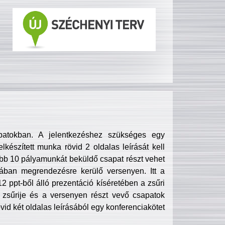
patokban. A jelentkezéshez szükséges egy
lkészített munka rövid 2 oldalas leírását kell
obb 10 pályamunkát beküldő csapat részt vehet
ában megrendezésre kerülő versenyen. Itt a
 ppt-ből álló prezentáció kíséretében a zsűri
zsűrije és a versenyen részt vevő csapatok
övid két oldalas leírásából egy konferenciakötet