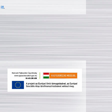
itt
.