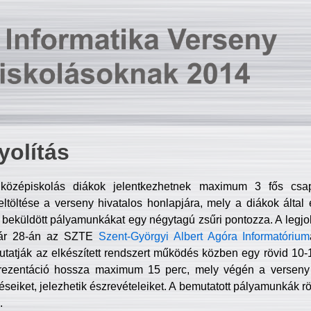
olítás
középiskolás diákok jelentkezhetnek maximum 3 fős csa
ltöltése a verseny hivatalos honlapjára, mely a diákok által e
A beküldött pályamunkákat egy négytagú zsűri pontozza. A legj
uár 28-án az SZTE
Szent-Györgyi Albert Agóra Informatórium
tatják az elkészített rendszert működés közben egy rövid 10-12
rezentáció hossza maximum 15 perc, mely végén a verseny 
déseiket, jelezhetik észrevételeiket. A bemutatott pályamunkák r
.