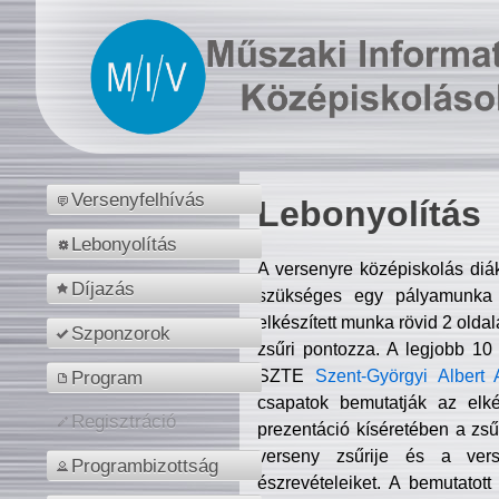
Versenyfelhívás
Lebonyolítás
Lebonyolítás
A versenyre középiskolás diá
Díjazás
szükséges egy pályamunka f
elkészített munka rövid 2 olda
Szponzorok
zsűri pontozza. A legjobb 10
SZTE
Szent-Györgyi Albert 
Program
csapatok bemutatják az elké
Regisztráció
prezentáció kíséretében a zs
verseny zsűrije és a verse
Programbizottság
észrevételeiket. A bemutatott