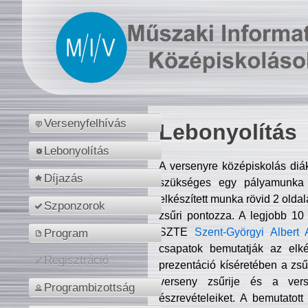
Versenyfelhívás
Lebonyolítás
Lebonyolítás
A versenyre középiskolás diá
Díjazás
szükséges egy pályamunka f
elkészített munka rövid 2 olda
Szponzorok
zsűri pontozza. A legjobb 10
SZTE
Szent-Györgyi Albert 
Program
csapatok bemutatják az elké
Regisztráció
prezentáció kíséretében a zs
verseny zsűrije és a verse
Programbizottság
észrevételeiket. A bemutatott