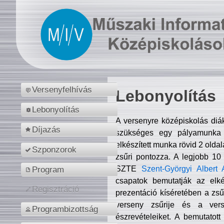
Versenyfelhívás
Lebonyolítás
Lebonyolítás
A versenyre középiskolás diá
Díjazás
szükséges egy pályamunka f
elkészített munka rövid 2 olda
Szponzorok
zsűri pontozza. A legjobb 10
SZTE
Szent-Györgyi Albert 
Program
csapatok bemutatják az elké
Regisztráció
prezentáció kíséretében a zs
verseny zsűrije és a verse
Programbizottság
észrevételeiket. A bemutatott