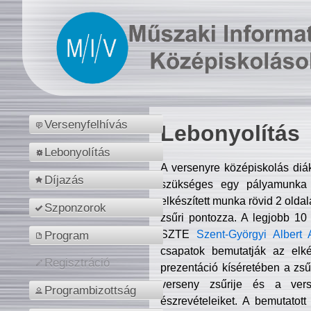
Versenyfelhívás
Lebonyolítás
Lebonyolítás
A versenyre középiskolás diá
Díjazás
szükséges egy pályamunka f
elkészített munka rövid 2 olda
Szponzorok
zsűri pontozza. A legjobb 10
SZTE
Szent-Györgyi Albert 
Program
csapatok bemutatják az elké
Regisztráció
prezentáció kíséretében a zs
verseny zsűrije és a verse
Programbizottság
észrevételeiket. A bemutatott