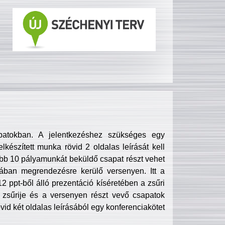
patokban. A jelentkezéshez szükséges egy
lkészített munka rövid 2 oldalas leírását kell
obb 10 pályamunkát beküldő csapat részt vehet
ában megrendezésre kerülő versenyen. Itt a
 ppt-ből álló prezentáció kíséretében a zsűri
zsűrije és a versenyen részt vevő csapatok
övid két oldalas leírásából egy konferenciakötet