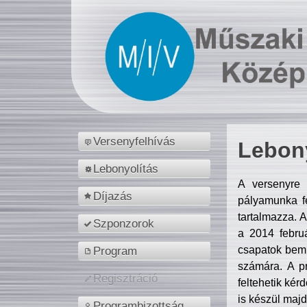
Versenyfelhívás
Lebony
Lebonyolítás
A versenyre 
Díjazás
pályamunka fe
tartalmazza. 
Szponzorok
a 2014 febr
csapatok bemu
Program
számára. A p
Regisztráció
feltehetik kér
is készül majd
Programbizottság