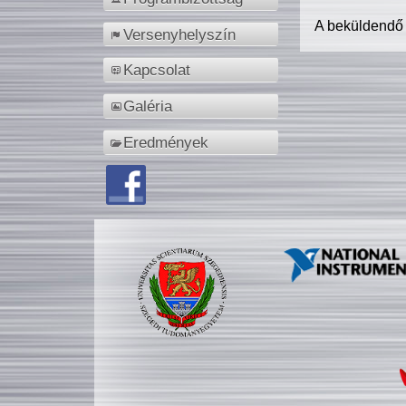
A beküldendő
Versenyhelyszín
Kapcsolat
Galéria
Eredmények