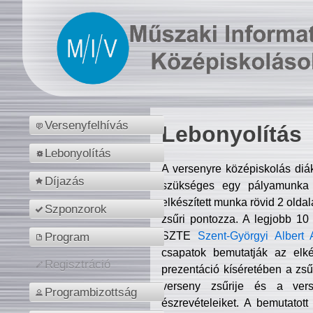
Versenyfelhívás
Lebonyolítás
Lebonyolítás
A versenyre középiskolás diá
Díjazás
szükséges egy pályamunka f
elkészített munka rövid 2 olda
Szponzorok
zsűri pontozza. A legjobb 10
SZTE
Szent-Györgyi Albert 
Program
csapatok bemutatják az elké
Regisztráció
prezentáció kíséretében a zs
verseny zsűrije és a verse
Programbizottság
észrevételeiket. A bemutatott