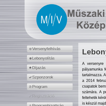
Versenyfelhívás
Lebony
Lebonyolítás
A versenyre 
Díjazás
pályamunka fe
tartalmazza. 
Szponzorok
a 2014 febr
csapatok bemu
Program
számára. A p
Regisztráció
feltehetik kér
is készül majd
Programbizottság