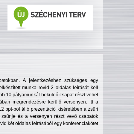
patokban. A jelentkezéshez szükséges egy
lkészített munka rövid 2 oldalas leírását kell
obb 10 pályamunkát beküldő csapat részt vehet
ában megrendezésre kerülő versenyen. Itt a
 ppt-ből álló prezentáció kíséretében a zsűri
zsűrije és a versenyen részt vevő csapatok
övid két oldalas leírásából egy konferenciakötet