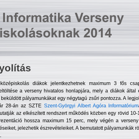
olítás
középiskolás diákok jelentkezhetnek maximum 3 fős csa
ltöltése a verseny hivatalos honlapjára, mely a diákok által e
A beküldött pályamunkákat egy négytagú zsűri pontozza. A legj
uár 28-án az SZTE
Szent-Györgyi Albert Agóra Informatórium
tatják az elkészített rendszert működés közben egy rövid 10-12
rezentáció hossza maximum 15 perc, mely végén a verseny 
déseiket, jelezhetik észrevételeiket. A bemutatott pályamunkák r
.