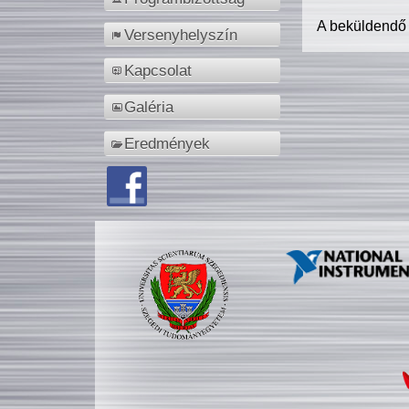
A beküldendő
Versenyhelyszín
Kapcsolat
Galéria
Eredmények