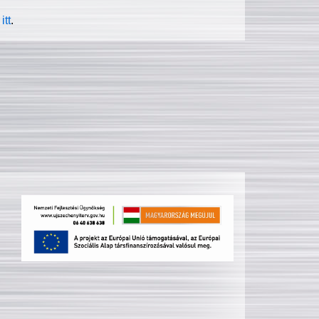
itt
.