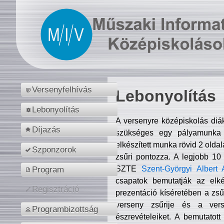
Versenyfelhívás
Lebonyolítás
Lebonyolítás
A versenyre középiskolás diá
Díjazás
szükséges egy pályamunka f
elkészített munka rövid 2 olda
Szponzorok
zsűri pontozza. A legjobb 10
SZTE
Szent-Györgyi Albert 
Program
csapatok bemutatják az elké
Regisztráció
prezentáció kíséretében a zs
verseny zsűrije és a verse
Programbizottság
észrevételeiket. A bemutatott