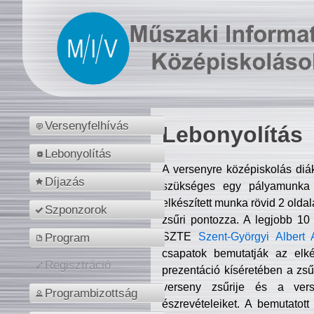
Versenyfelhívás
Lebonyolítás
Lebonyolítás
A versenyre középiskolás diá
Díjazás
szükséges egy pályamunka f
elkészített munka rövid 2 olda
Szponzorok
zsűri pontozza. A legjobb 10
SZTE
Szent-Györgyi Albert 
Program
csapatok bemutatják az elké
Regisztráció
prezentáció kíséretében a zs
verseny zsűrije és a verse
Programbizottság
észrevételeiket. A bemutatott