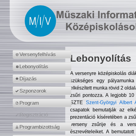
Versenyfelhívás
Lebonyolítás
Lebonyolítás
A versenyre középiskolás diá
Díjazás
szükséges egy pályamunka f
elkészített munka rövid 2 olda
Szponzorok
zsűri pontozza. A legjobb 10
SZTE
Szent-Györgyi Albert 
Program
csapatok bemutatják az elké
Regisztráció
prezentáció kíséretében a zs
verseny zsűrije és a verse
Programbizottság
észrevételeiket. A bemutatott