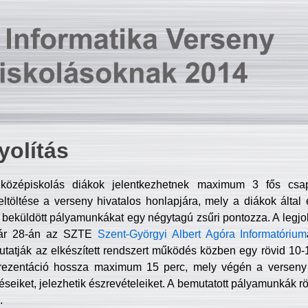
olítás
középiskolás diákok jelentkezhetnek maximum 3 fős csa
ltöltése a verseny hivatalos honlapjára, mely a diákok által e
A beküldött pályamunkákat egy négytagú zsűri pontozza. A legj
uár 28-án az SZTE
Szent-Györgyi Albert Agóra Informatórium
tatják az elkészített rendszert működés közben egy rövid 10-12
rezentáció hossza maximum 15 perc, mely végén a verseny 
déseiket, jelezhetik észrevételeiket. A bemutatott pályamunkák r
.