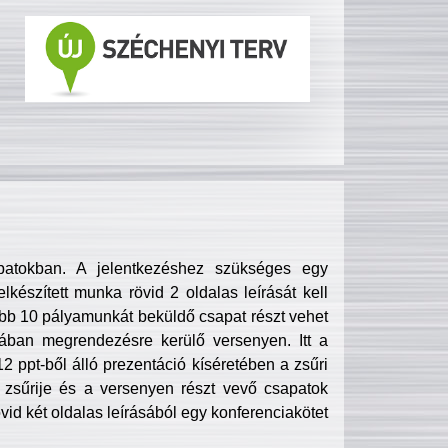
patokban. A jelentkezéshez szükséges egy
lkészített munka rövid 2 oldalas leírását kell
obb 10 pályamunkát beküldő csapat részt vehet
ában megrendezésre kerülő versenyen. Itt a
 ppt-ből álló prezentáció kíséretében a zsűri
zsűrije és a versenyen részt vevő csapatok
övid két oldalas leírásából egy konferenciakötet