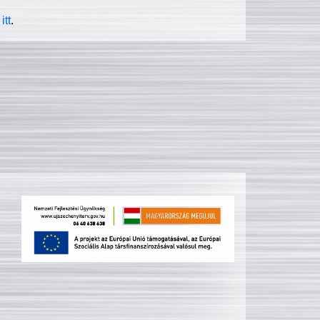
itt
.