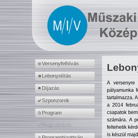
Versenyfelhívás
Lebony
Lebonyolítás
A versenyre 
Díjazás
pályamunka fe
tartalmazza. 
Szponzorok
a 2014 febr
csapatok bemu
Program
számára. A p
Regisztráció
feltehetik kér
is készül majd
Programbizottság