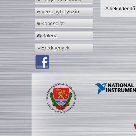
A beküldendő
Versenyhelyszín
Kapcsolat
Galéria
Eredmények