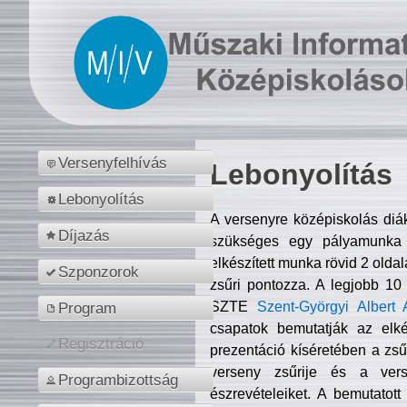
Versenyfelhívás
Lebonyolítás
Lebonyolítás
A versenyre középiskolás diá
Díjazás
szükséges egy pályamunka f
elkészített munka rövid 2 olda
Szponzorok
zsűri pontozza. A legjobb 10
SZTE
Szent-Györgyi Albert 
Program
csapatok bemutatják az elké
Regisztráció
prezentáció kíséretében a zs
verseny zsűrije és a verse
Programbizottság
észrevételeiket. A bemutatott