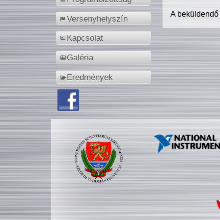
A beküldendő
Versenyhelyszín
Kapcsolat
Galéria
Eredmények