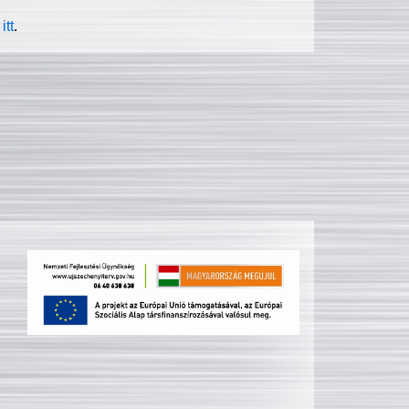
itt
.