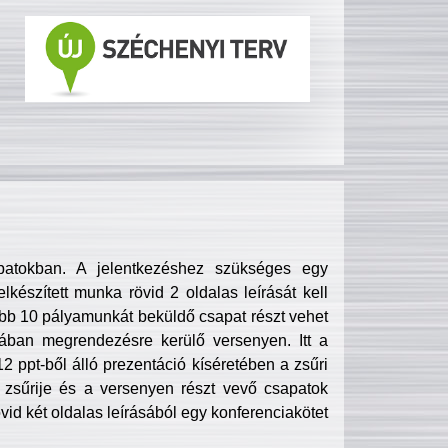
patokban. A jelentkezéshez szükséges egy
lkészített munka rövid 2 oldalas leírását kell
obb 10 pályamunkát beküldő csapat részt vehet
ában megrendezésre kerülő versenyen. Itt a
 ppt-ből álló prezentáció kíséretében a zsűri
zsűrije és a versenyen részt vevő csapatok
övid két oldalas leírásából egy konferenciakötet