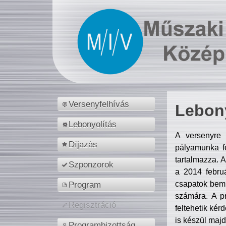
Versenyfelhívás
Lebony
Lebonyolítás
A versenyre 
Díjazás
pályamunka fe
tartalmazza. 
Szponzorok
a 2014 febr
csapatok bemu
Program
számára. A p
Regisztráció
feltehetik kér
is készül majd
Programbizottság