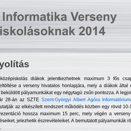
olítás
középiskolás diákok jelentkezhetnek maximum 3 fős csa
ltöltése a verseny hivatalos honlapjára, mely a diákok által e
A beküldött pályamunkákat egy négytagú zsűri pontozza. A legj
uár 28-án az SZTE
Szent-Györgyi Albert Agóra Informatórium
tatják az elkészített rendszert működés közben egy rövid 10-12
rezentáció hossza maximum 15 perc, mely végén a verseny 
déseiket, jelezhetik észrevételeiket. A bemutatott pályamunkák r
.