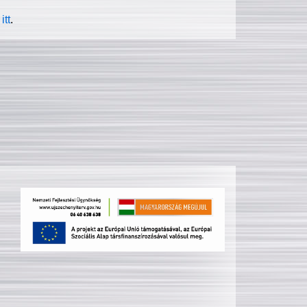
itt
.