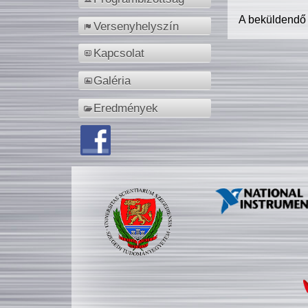
A beküldendő
Versenyhelyszín
Kapcsolat
Galéria
Eredmények