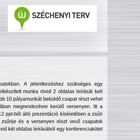
patokban. A jelentkezéshez szükséges egy
lkészített munka rövid 2 oldalas leírását kell
obb 10 pályamunkát beküldő csapat részt vehet
ában megrendezésre kerülő versenyen. Itt a
 ppt-ből álló prezentáció kíséretében a zsűri
zsűrije és a versenyen részt vevő csapatok
övid két oldalas leírásából egy konferenciakötet