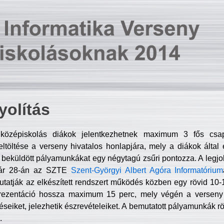
olítás
középiskolás diákok jelentkezhetnek maximum 3 fős csa
ltöltése a verseny hivatalos honlapjára, mely a diákok által e
A beküldött pályamunkákat egy négytagú zsűri pontozza. A legj
uár 28-án az SZTE
Szent-Györgyi Albert Agóra Informatórium
tatják az elkészített rendszert működés közben egy rövid 10-12
rezentáció hossza maximum 15 perc, mely végén a verseny 
déseiket, jelezhetik észrevételeiket. A bemutatott pályamunkák r
.