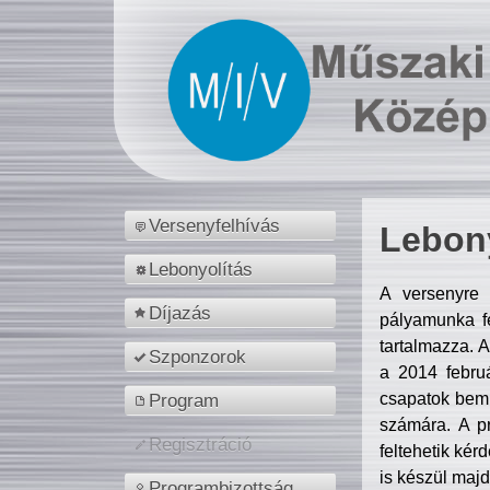
Versenyfelhívás
Lebony
Lebonyolítás
A versenyre 
Díjazás
pályamunka fe
tartalmazza. 
Szponzorok
a 2014 febr
csapatok bemu
Program
számára. A p
Regisztráció
feltehetik kér
is készül majd
Programbizottság