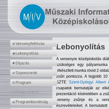
Versenyfelhívás
Lebonyolítás
Lebonyolítás
A versenyre középiskolás diá
Díjazás
szükséges egy pályamunka f
elkészített munka rövid 2 olda
Szponzorok
zsűri pontozza. A legjobb 10
SZTE
Szent-Györgyi Albert 
Program
csapatok bemutatják az elké
Regisztráció
prezentáció kíséretében a zs
verseny zsűrije és a verse
Programbizottság
észrevételeiket. A bemutatott