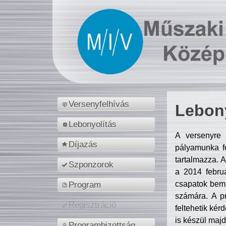
Versenyfelhívás
Lebony
Lebonyolítás
A versenyre 
Díjazás
pályamunka fe
tartalmazza. 
Szponzorok
a 2014 febr
csapatok bemu
Program
számára. A p
Regisztráció
feltehetik kér
is készül majd
Programbizottság