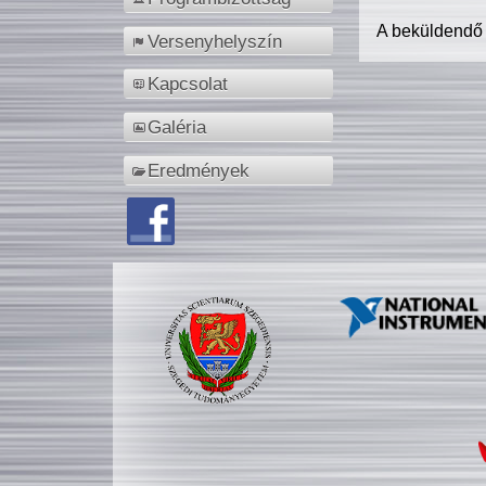
A beküldendő
Versenyhelyszín
Kapcsolat
Galéria
Eredmények