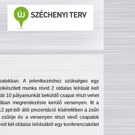
patokban. A jelentkezéshez szükséges egy
lkészített munka rövid 2 oldalas leírását kell
obb 10 pályamunkát beküldő csapat részt vehet
ában megrendezésre kerülő versenyen. Itt a
 ppt-ből álló prezentáció kíséretében a zsűri
zsűrije és a versenyen részt vevő csapatok
övid két oldalas leírásából egy konferenciakötet