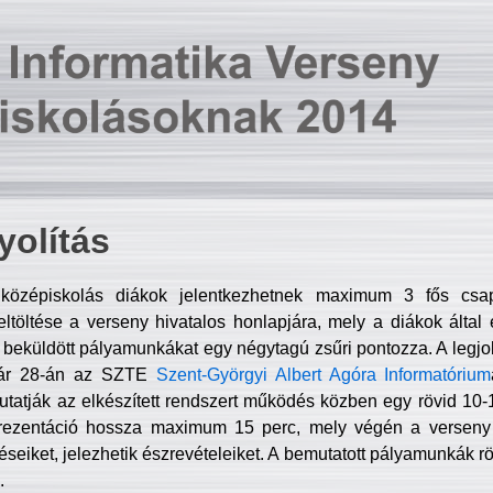
olítás
középiskolás diákok jelentkezhetnek maximum 3 fős csa
ltöltése a verseny hivatalos honlapjára, mely a diákok által e
A beküldött pályamunkákat egy négytagú zsűri pontozza. A legj
uár 28-án az SZTE
Szent-Györgyi Albert Agóra Informatórium
tatják az elkészített rendszert működés közben egy rövid 10-12
rezentáció hossza maximum 15 perc, mely végén a verseny 
déseiket, jelezhetik észrevételeiket. A bemutatott pályamunkák r
.