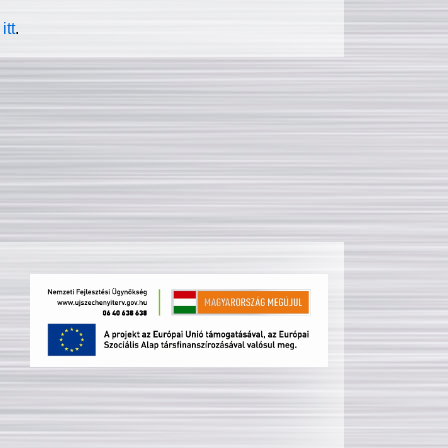
itt
.