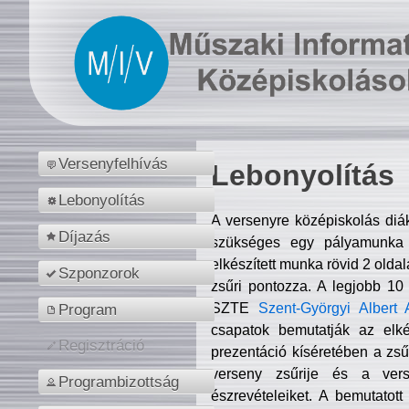
Versenyfelhívás
Lebonyolítás
Lebonyolítás
A versenyre középiskolás diá
Díjazás
szükséges egy pályamunka f
elkészített munka rövid 2 olda
Szponzorok
zsűri pontozza. A legjobb 10
SZTE
Szent-Györgyi Albert 
Program
csapatok bemutatják az elké
Regisztráció
prezentáció kíséretében a zs
verseny zsűrije és a verse
Programbizottság
észrevételeiket. A bemutatott