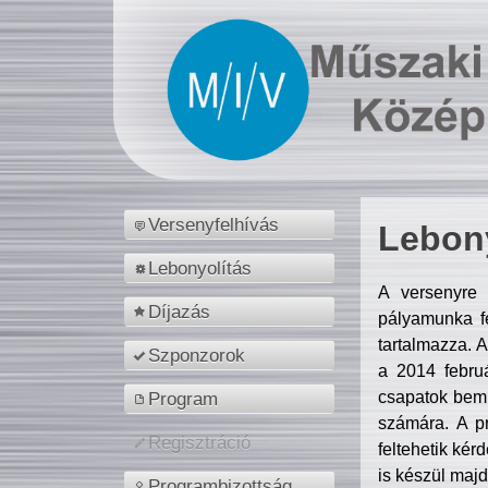
Versenyfelhívás
Lebony
Lebonyolítás
A versenyre 
Díjazás
pályamunka fe
tartalmazza. 
Szponzorok
a 2014 febr
csapatok bemu
Program
számára. A p
Regisztráció
feltehetik kér
is készül majd
Programbizottság