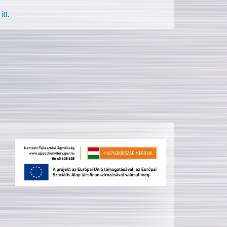
itt
.