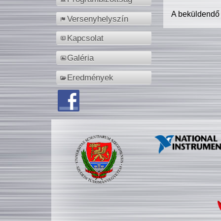
A beküldendő
Versenyhelyszín
Kapcsolat
Galéria
Eredmények