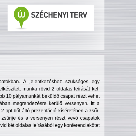
patokban. A jelentkezéshez szükséges egy
lkészített munka rövid 2 oldalas leírását kell
obb 10 pályamunkát beküldő csapat részt vehet
ában megrendezésre kerülő versenyen. Itt a
 ppt-ből álló prezentáció kíséretében a zsűri
zsűrije és a versenyen részt vevő csapatok
övid két oldalas leírásából egy konferenciakötet