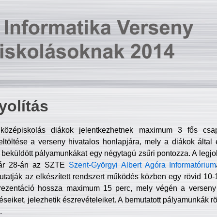
olítás
középiskolás diákok jelentkezhetnek maximum 3 fős csa
ltöltése a verseny hivatalos honlapjára, mely a diákok által e
A beküldött pályamunkákat egy négytagú zsűri pontozza. A legj
uár 28-án az SZTE
Szent-Györgyi Albert Agóra Informatórium
tatják az elkészített rendszert működés közben egy rövid 10-12
rezentáció hossza maximum 15 perc, mely végén a verseny 
déseiket, jelezhetik észrevételeiket. A bemutatott pályamunkák r
.