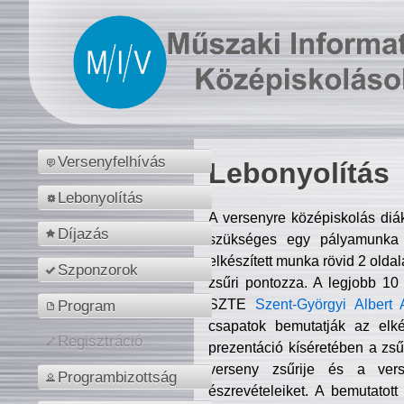
Versenyfelhívás
Lebonyolítás
Lebonyolítás
A versenyre középiskolás diá
Díjazás
szükséges egy pályamunka f
elkészített munka rövid 2 olda
Szponzorok
zsűri pontozza. A legjobb 10
SZTE
Szent-Györgyi Albert 
Program
csapatok bemutatják az elké
Regisztráció
prezentáció kíséretében a zs
verseny zsűrije és a verse
Programbizottság
észrevételeiket. A bemutatott