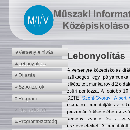
Versenyfelhívás
Lebonyolítás
Lebonyolítás
A versenyre középiskolás diá
Díjazás
szükséges egy pályamunka f
elkészített munka rövid 2 olda
Szponzorok
zsűri pontozza. A legjobb 10
SZTE
Szent-Györgyi Albert 
Program
csapatok bemutatják az elké
Regisztráció
prezentáció kíséretében a zs
verseny zsűrije és a verse
Programbizottság
észrevételeiket. A bemutatott