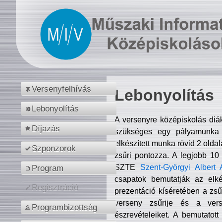
Versenyfelhívás
Lebonyolítás
Lebonyolítás
A versenyre középiskolás diá
Díjazás
szükséges egy pályamunka f
elkészített munka rövid 2 olda
Szponzorok
zsűri pontozza. A legjobb 10
SZTE
Szent-Györgyi Albert 
Program
csapatok bemutatják az elké
Regisztráció
prezentáció kíséretében a zs
verseny zsűrije és a verse
Programbizottság
észrevételeiket. A bemutatott