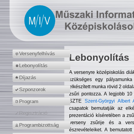
Versenyfelhívás
Lebonyolítás
Lebonyolítás
A versenyre középiskolás diá
Díjazás
szükséges egy pályamunka f
elkészített munka rövid 2 olda
Szponzorok
zsűri pontozza. A legjobb 10
SZTE
Szent-Györgyi Albert 
Program
csapatok bemutatják az elké
Regisztráció
prezentáció kíséretében a zs
verseny zsűrije és a verse
Programbizottság
észrevételeiket. A bemutatott