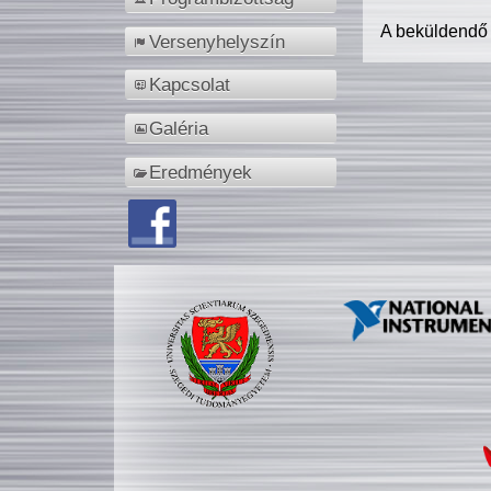
A beküldendő
Versenyhelyszín
Kapcsolat
Galéria
Eredmények