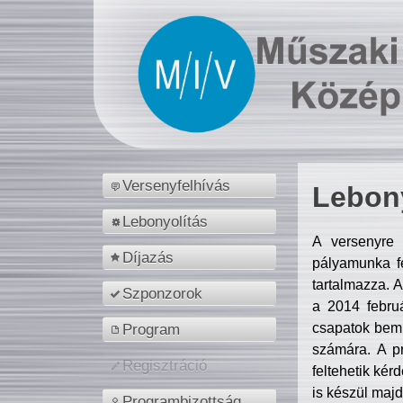
Versenyfelhívás
Lebony
Lebonyolítás
A versenyre 
Díjazás
pályamunka fe
tartalmazza. 
Szponzorok
a 2014 febr
csapatok bemu
Program
számára. A p
Regisztráció
feltehetik kér
is készül majd
Programbizottság