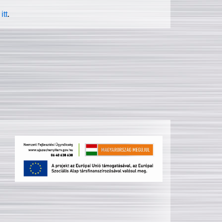
itt
.