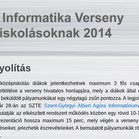
olítás
középiskolás diákok jelentkezhetnek maximum 3 fős csa
ltöltése a verseny hivatalos honlapjára, mely a diákok által e
A beküldött pályamunkákat egy négytagú zsűri pontozza. A legj
uár 28-án az SZTE
Szent-Györgyi Albert Agóra Informatórium
tatják az elkészített rendszert működés közben egy rövid 10-12
rezentáció hossza maximum 15 perc, mely végén a verseny 
déseiket, jelezhetik észrevételeiket. A bemutatott pályamunkák r
.