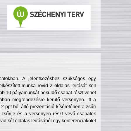
patokban. A jelentkezéshez szükséges egy
lkészített munka rövid 2 oldalas leírását kell
obb 10 pályamunkát beküldő csapat részt vehet
ában megrendezésre kerülő versenyen. Itt a
 ppt-ből álló prezentáció kíséretében a zsűri
zsűrije és a versenyen részt vevő csapatok
övid két oldalas leírásából egy konferenciakötet