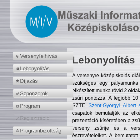
Versenyfelhívás
Lebonyolítás
Lebonyolítás
A versenyre középiskolás diá
Díjazás
szükséges egy pályamunka f
elkészített munka rövid 2 olda
Szponzorok
zsűri pontozza. A legjobb 10
SZTE
Szent-Györgyi Albert 
Program
csapatok bemutatják az elké
Regisztráció
prezentáció kíséretében a zs
verseny zsűrije és a verse
Programbizottság
észrevételeiket. A bemutatott