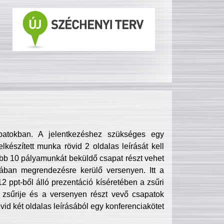
patokban. A jelentkezéshez szükséges egy
lkészített munka rövid 2 oldalas leírását kell
obb 10 pályamunkát beküldő csapat részt vehet
ában megrendezésre kerülő versenyen. Itt a
 ppt-ből álló prezentáció kíséretében a zsűri
zsűrije és a versenyen részt vevő csapatok
övid két oldalas leírásából egy konferenciakötet