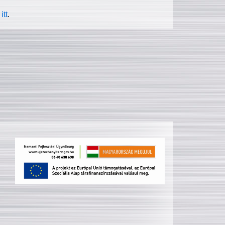
itt
.