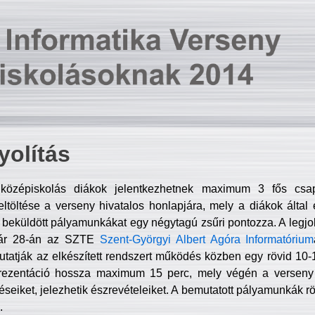
olítás
középiskolás diákok jelentkezhetnek maximum 3 fős csa
ltöltése a verseny hivatalos honlapjára, mely a diákok által e
A beküldött pályamunkákat egy négytagú zsűri pontozza. A legj
uár 28-án az SZTE
Szent-Györgyi Albert Agóra Informatórium
tatják az elkészített rendszert működés közben egy rövid 10-12
rezentáció hossza maximum 15 perc, mely végén a verseny 
déseiket, jelezhetik észrevételeiket. A bemutatott pályamunkák r
.