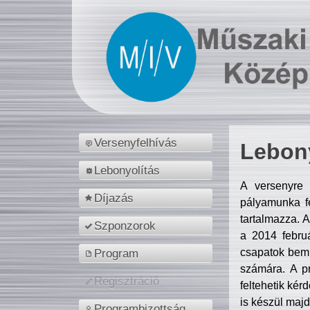
Versenyfelhívás
Lebony
Lebonyolítás
A versenyre 
Díjazás
pályamunka fe
tartalmazza. 
Szponzorok
a 2014 febr
csapatok bemu
Program
számára. A p
Regisztráció
feltehetik kér
is készül majd
Programbizottság