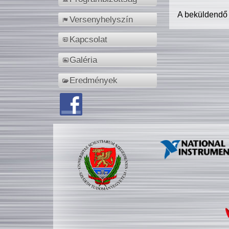
A beküldendő
Versenyhelyszín
Kapcsolat
Galéria
Eredmények