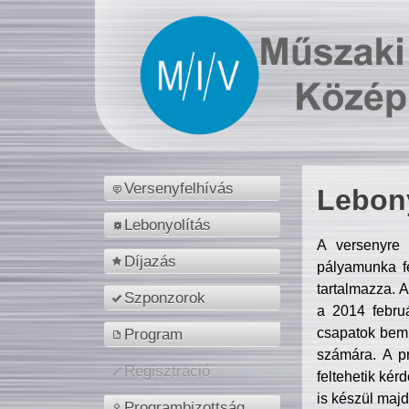
Versenyfelhívás
Lebony
Lebonyolítás
A versenyre 
Díjazás
pályamunka fe
tartalmazza. 
Szponzorok
a 2014 febr
csapatok bemu
Program
számára. A p
Regisztráció
feltehetik kér
is készül majd
Programbizottság