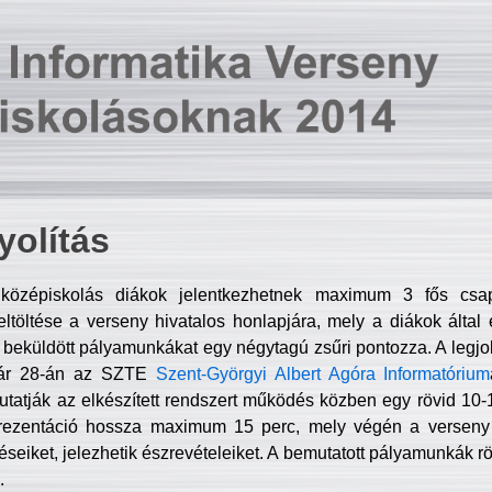
olítás
középiskolás diákok jelentkezhetnek maximum 3 fős csa
ltöltése a verseny hivatalos honlapjára, mely a diákok által e
A beküldött pályamunkákat egy négytagú zsűri pontozza. A legj
uár 28-án az SZTE
Szent-Györgyi Albert Agóra Informatórium
tatják az elkészített rendszert működés közben egy rövid 10-12
rezentáció hossza maximum 15 perc, mely végén a verseny 
déseiket, jelezhetik észrevételeiket. A bemutatott pályamunkák r
.