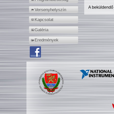
A beküldendő
Versenyhelyszín
Kapcsolat
Galéria
Eredmények