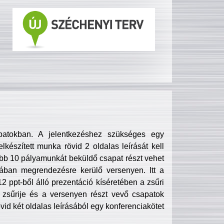
patokban. A jelentkezéshez szükséges egy
lkészített munka rövid 2 oldalas leírását kell
obb 10 pályamunkát beküldő csapat részt vehet
ában megrendezésre kerülő versenyen. Itt a
 ppt-ből álló prezentáció kíséretében a zsűri
zsűrije és a versenyen részt vevő csapatok
övid két oldalas leírásából egy konferenciakötet