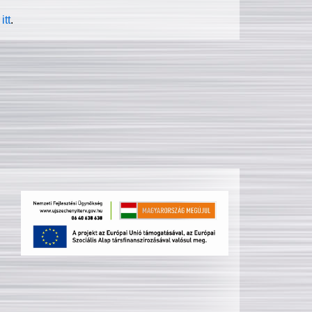
itt
.