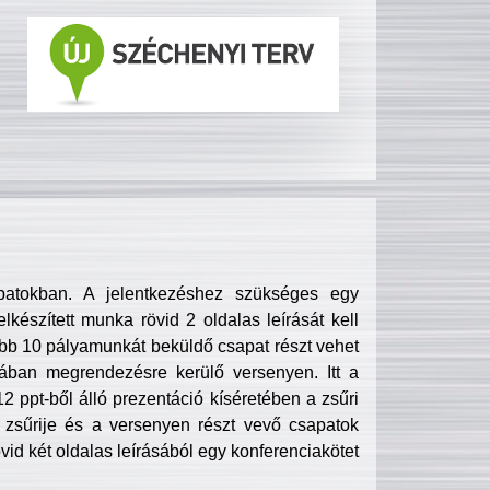
patokban. A jelentkezéshez szükséges egy
lkészített munka rövid 2 oldalas leírását kell
obb 10 pályamunkát beküldő csapat részt vehet
ában megrendezésre kerülő versenyen. Itt a
 ppt-ből álló prezentáció kíséretében a zsűri
zsűrije és a versenyen részt vevő csapatok
övid két oldalas leírásából egy konferenciakötet