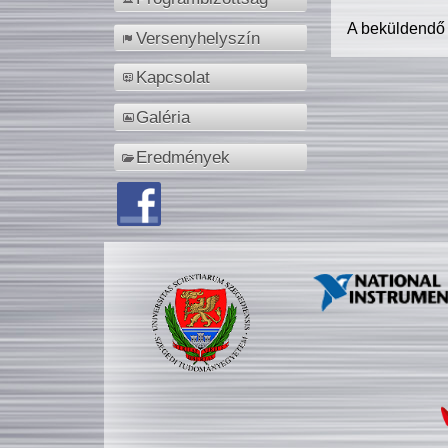
A beküldendő
Versenyhelyszín
Kapcsolat
Galéria
Eredmények