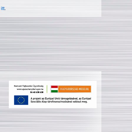
itt
.