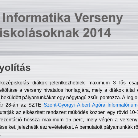
olítás
középiskolás diákok jelentkezhetnek maximum 3 fős csa
ltöltése a verseny hivatalos honlapjára, mely a diákok által e
A beküldött pályamunkákat egy négytagú zsűri pontozza. A legj
uár 28-án az SZTE
Szent-Györgyi Albert Agóra Informatórium
tatják az elkészített rendszert működés közben egy rövid 10-12
rezentáció hossza maximum 15 perc, mely végén a verseny 
déseiket, jelezhetik észrevételeiket. A bemutatott pályamunkák r
.