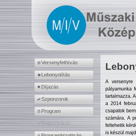
Versenyfelhívás
Lebony
Lebonyolítás
A versenyre 
Díjazás
pályamunka fe
tartalmazza. 
Szponzorok
a 2014 febr
csapatok bemu
Program
számára. A p
Regisztráció
feltehetik kér
is készül majd
Programbizottság