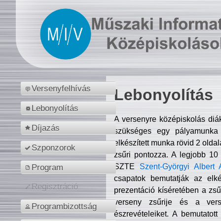
Versenyfelhívás
Lebonyolítás
Lebonyolítás
A versenyre középiskolás diá
Díjazás
szükséges egy pályamunka f
elkészített munka rövid 2 olda
Szponzorok
zsűri pontozza. A legjobb 10
SZTE
Szent-Györgyi Albert 
Program
csapatok bemutatják az elké
Regisztráció
prezentáció kíséretében a zs
verseny zsűrije és a verse
Programbizottság
észrevételeiket. A bemutatott