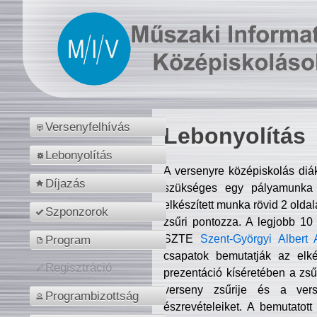
Versenyfelhívás
Lebonyolítás
Lebonyolítás
A versenyre középiskolás diá
Díjazás
szükséges egy pályamunka f
elkészített munka rövid 2 olda
Szponzorok
zsűri pontozza. A legjobb 10
SZTE
Szent-Györgyi Albert 
Program
csapatok bemutatják az elké
Regisztráció
prezentáció kíséretében a zs
verseny zsűrije és a verse
Programbizottság
észrevételeiket. A bemutatott