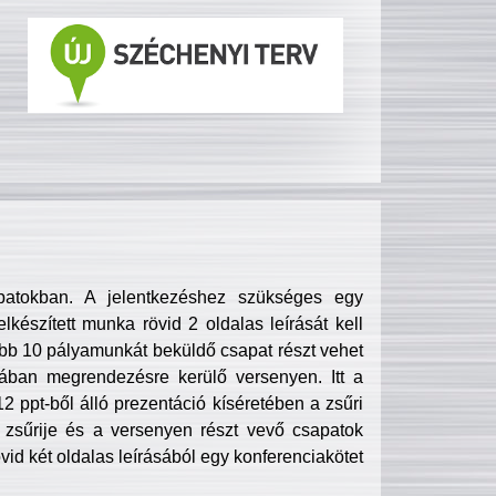
patokban. A jelentkezéshez szükséges egy
lkészített munka rövid 2 oldalas leírását kell
obb 10 pályamunkát beküldő csapat részt vehet
ában megrendezésre kerülő versenyen. Itt a
 ppt-ből álló prezentáció kíséretében a zsűri
zsűrije és a versenyen részt vevő csapatok
övid két oldalas leírásából egy konferenciakötet