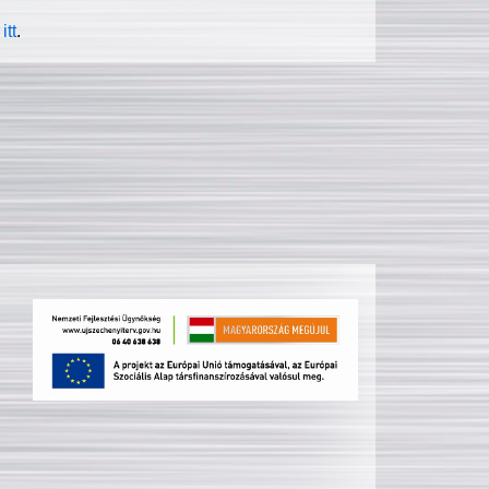
itt
.