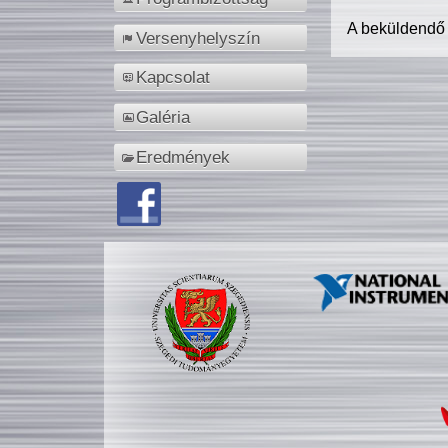
A beküldendő
Versenyhelyszín
Kapcsolat
Galéria
Eredmények