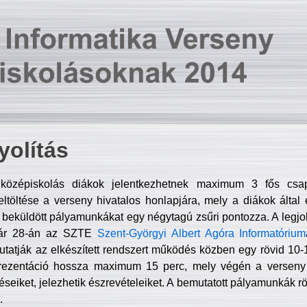
olítás
középiskolás diákok jelentkezhetnek maximum 3 fős csa
ltöltése a verseny hivatalos honlapjára, mely a diákok által e
A beküldött pályamunkákat egy négytagú zsűri pontozza. A legj
uár 28-án az SZTE
Szent-Györgyi Albert Agóra Informatórium
tatják az elkészített rendszert működés közben egy rövid 10-12
rezentáció hossza maximum 15 perc, mely végén a verseny 
déseiket, jelezhetik észrevételeiket. A bemutatott pályamunkák r
.