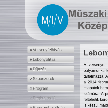
Versenyfelhívás
Lebony
Lebonyolítás
A versenyre 
Díjazás
pályamunka fe
tartalmazza. 
Szponzorok
a 2014 febr
csapatok bemu
Program
számára. A p
Regisztráció
feltehetik kér
is készül majd
Programbizottság