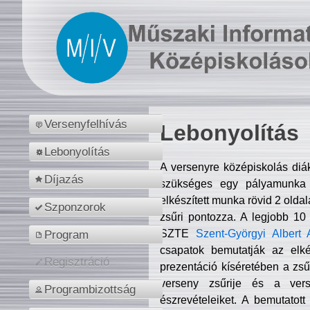
Versenyfelhívás
Lebonyolítás
Lebonyolítás
A versenyre középiskolás diá
Díjazás
szükséges egy pályamunka f
elkészített munka rövid 2 olda
Szponzorok
zsűri pontozza. A legjobb 10
SZTE
Szent-Györgyi Albert 
Program
csapatok bemutatják az elké
Regisztráció
prezentáció kíséretében a zs
verseny zsűrije és a verse
Programbizottság
észrevételeiket. A bemutatott