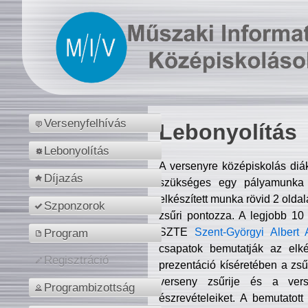
Versenyfelhívás
Lebonyolítás
Lebonyolítás
A versenyre középiskolás diá
Díjazás
szükséges egy pályamunka f
elkészített munka rövid 2 olda
Szponzorok
zsűri pontozza. A legjobb 10
SZTE
Szent-Györgyi Albert 
Program
csapatok bemutatják az elké
Regisztráció
prezentáció kíséretében a zs
verseny zsűrije és a verse
Programbizottság
észrevételeiket. A bemutatott